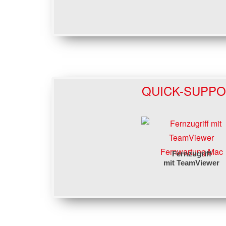
QUICK-SUPP
Fernwartung Mac
Fernzugriff
mit TeamViewer