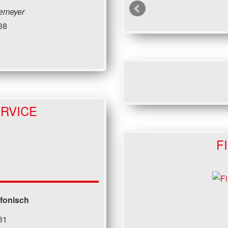
emeyer
38
RVICE
F
efonisch
31