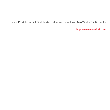
Dieses Produkt enthält
GeoLite
die Daten sind erstellt von
MaxMind
,
erhältlich unter
http://www.maxmind.com
.