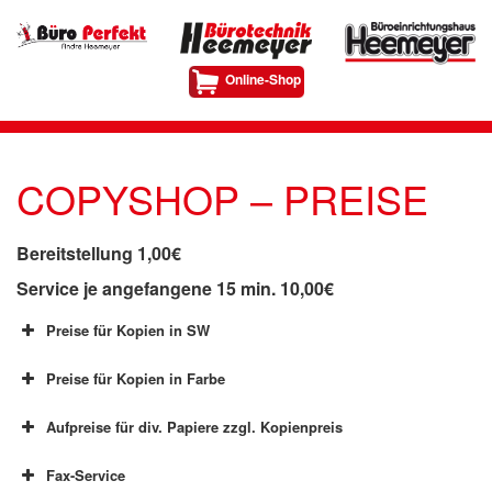
Online-Shop
COPYSHOP – PREISE
Bereitstellung 1,00€
Service je angefangene 15 min. 10,00€
Preise für Kopien in SW
Preise für Kopien in Farbe
Selbstbedienung DIN A4
Service DIN A
Aufpreise für div. Papiere zzgl. Kopienpreis
Selbstbedienung DIN A4
Service DIN A
Menge
Preis
Menge
P
Fax-Service