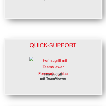
QUICK-SUPPORT
Fernwartung Mac
Fernzugriff
mit TeamViewer