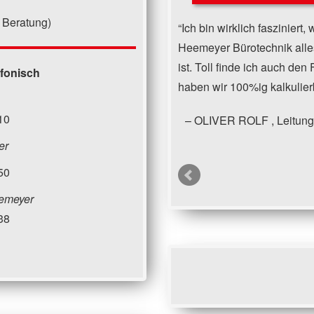
 Beratung)
Ich bin wirklich faszinier
Heemeyer Bürotechnik alle
ist. Toll finde ich auch den
efonisch
haben wir 100%ig kalkulier
10
OLIVER ROLF
Leitung
er
50
emeyer
38