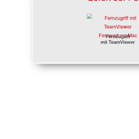
Fernwartung Mac
Fernzugriff
mit TeamViewer