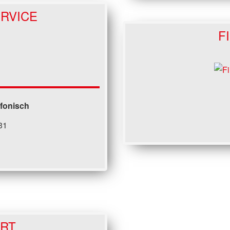
RVICE
F
efonisch
31
ORT