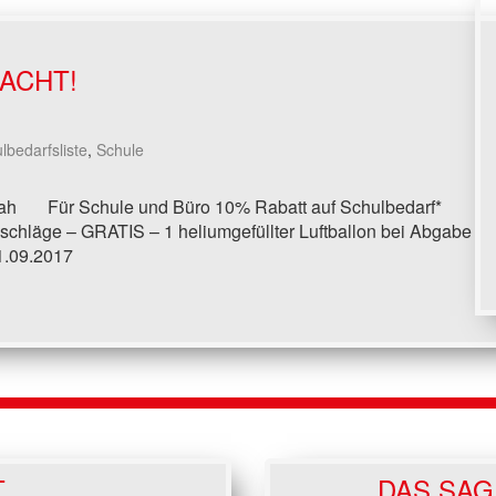
ACHT!
lbedarfsliste
,
Schule
z nah Für Schule und Büro 10% Rabatt auf Schulbedarf*
hläge – GRATIS – 1 heliumgefüllter Luftballon bei Abgabe
31.09.2017
T
DAS SAG