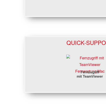
QUICK-SUPP
Fernwartung Mac
Fernzugriff
mit TeamViewer