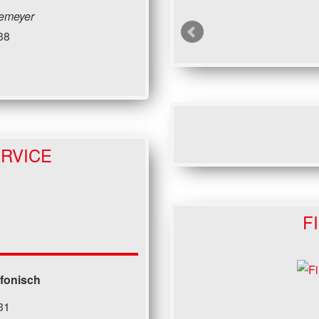
emeyer
38
RVICE
F
efonisch
31