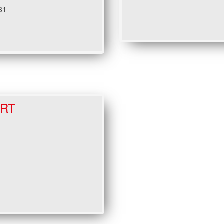
31
ORT