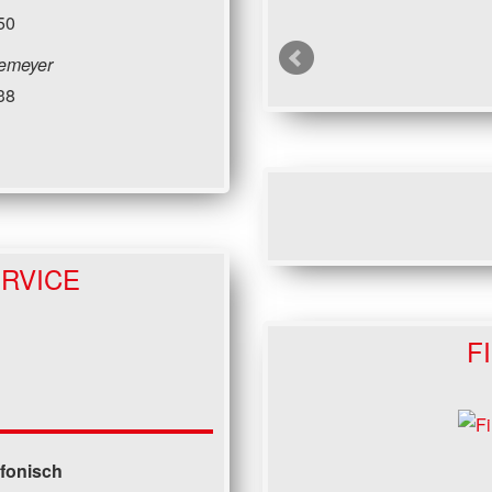
50
emeyer
38
RVICE
F
efonisch