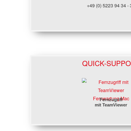
+49 (0) 5223 94 34 - 
QUICK-SUPP
Fernwartung Mac
Fernzugriff
mit TeamViewer