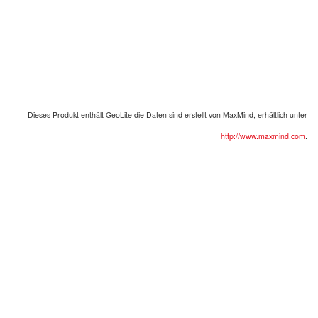
Dieses Produkt enthält
GeoLite
die Daten sind erstellt von
MaxMind
,
erhältlich unter
http://www.maxmind.com
.