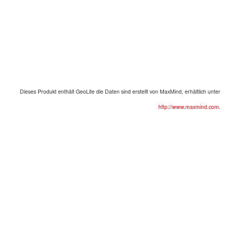
Dieses Produkt enthält
GeoLite
die Daten sind erstellt von
MaxMind
,
erhältlich unter
http://www.maxmind.com
.